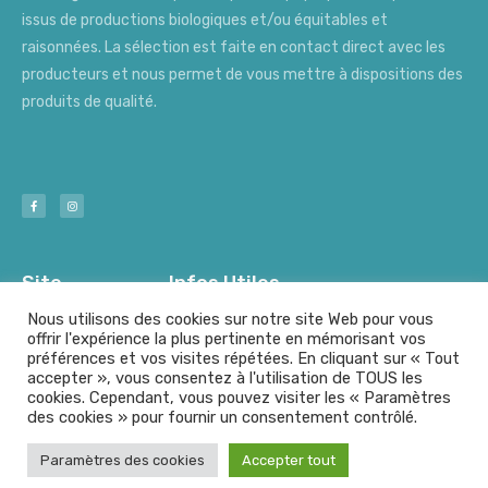
issus de productions biologiques et/ou équitables et
raisonnées. La sélection est faite en contact direct avec les
producteurs et nous permet de vous mettre à dispositions des
produits de qualité.
Site
Infos Utiles
Nous utilisons des cookies sur notre site Web pour vous
offrir l'expérience la plus pertinente en mémorisant vos
préférences et vos visites répétées. En cliquant sur « Tout
Nos Producteurs
Mentions Légales
accepter », vous consentez à l'utilisation de TOUS les
cookies. Cependant, vous pouvez visiter les « Paramètres
des cookies » pour fournir un consentement contrôlé.
© A l'origine - Tout droits résérvés
Paramètres des cookies
Accepter tout
Fait avec
par le
Group Graphic