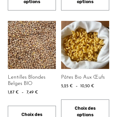
options
options
Lentilles Blondes
Pâtes Bio Aux Œufs
Belges BIO
5,25
€
–
10,50
€
1,87
€
–
7,49
€
Choix des
Choix des
options