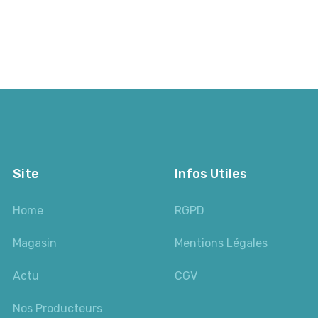
Site
Infos Utiles
Home
RGPD
Magasin
Mentions Légales
Actu
CGV
Nos Producteurs