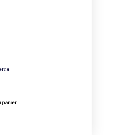
erra.
u panier