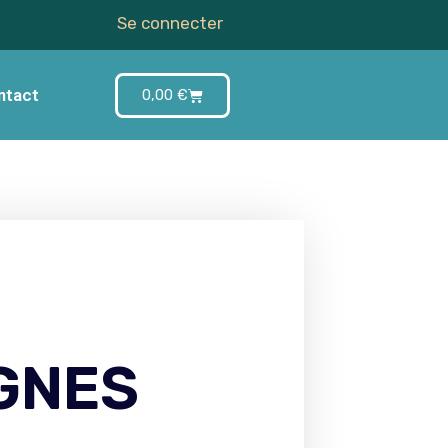
Se connecter
ntact
0,00
€
GNES