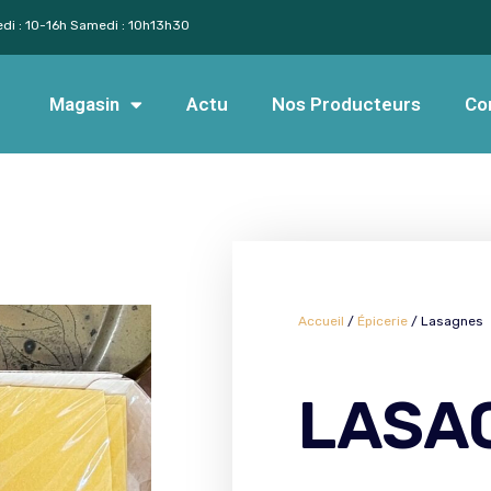
edi : 10-16h Samedi : 10h13h30
Magasin
Actu
Nos Producteurs
Co
Accueil
/
Épicerie
/ Lasagnes
LASA