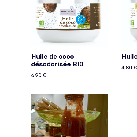
Huile de coco
Huil
désodorisée BIO
4,80
6,90
€