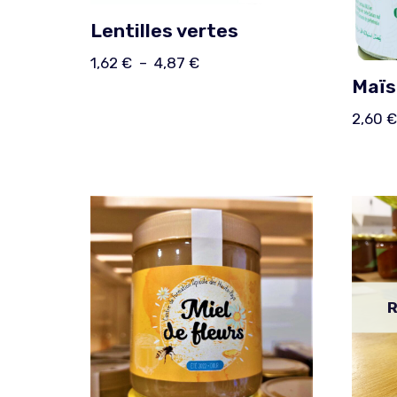
Lentilles vertes
1,62
€
–
4,87
€
Maïs
2,60
€
R