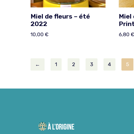
Miel de fleurs – été
Miel 
2022
Prin
10,00
€
6,80
←
1
2
3
4
5