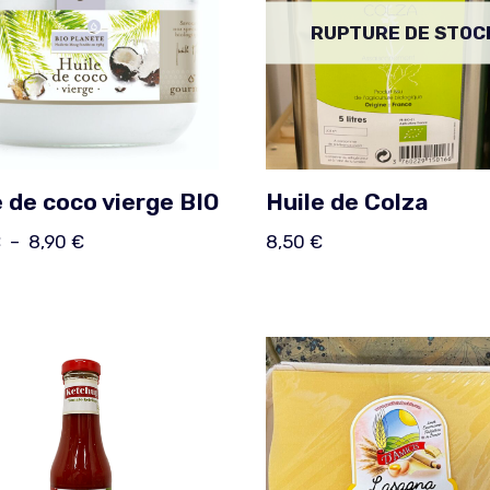
RUPTURE DE STOC
e de coco vierge BIO
Huile de Colza
€
–
8,90
€
8,50
€