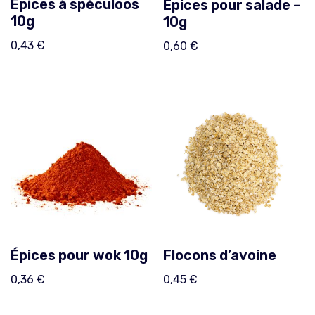
Épices à spéculoos
Épices pour salade –
10g
10g
0,43
€
0,60
€
Épices pour wok 10g
Flocons d’avoine
0,36
€
0,45
€