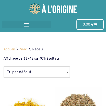
Aller
au
0,00
€
contenu
Accueil
\
Vrac
\
Page 3
Affichage de 33–48 sur 101 résultats