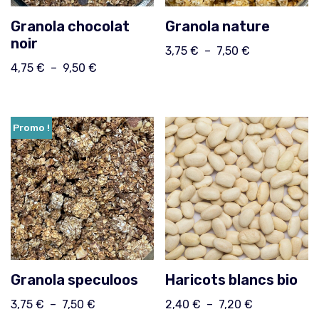
Granola chocolat
Granola nature
noir
3,75
€
–
7,50
€
4,75
€
–
9,50
€
Promo !
Granola speculoos
Haricots blancs bio
3,75
€
–
7,50
€
2,40
€
–
7,20
€